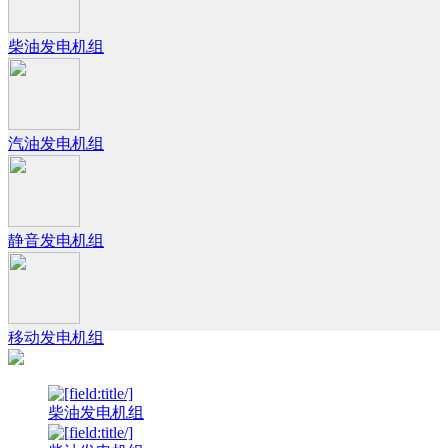
柴油发电机组
汽油发电机组
静音发电机组
移动发电机组
柴油发电机组