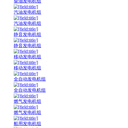
柴油发电机组
汽油发电机组
汽油发电机组
静音发电机组
静音发电机组
移动发电机组
移动发电机组
全自动发电机组
全自动发电机组
燃气发电机组
燃气发电机组
船用发电机组