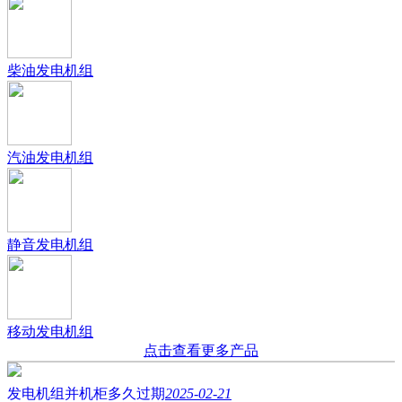
柴油发电机组
汽油发电机组
静音发电机组
移动发电机组
点击查看更多产品
发电机组并机柜多久过期
2025-02-21