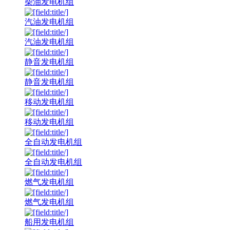
柴油发电机组
汽油发电机组
汽油发电机组
静音发电机组
静音发电机组
移动发电机组
移动发电机组
全自动发电机组
全自动发电机组
燃气发电机组
燃气发电机组
船用发电机组